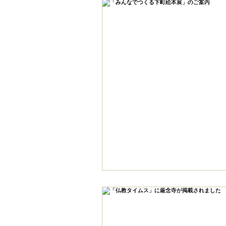
ケネス・タナカの仏教教室
よる
厳念寺だより
厳念寺文庫