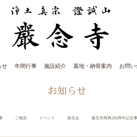
らせ
年間行事
施設紹介
墓地・納骨案内
お問い
お知らせ
事
ご報告
イベント
新念会
厳念寺再興200周年記念