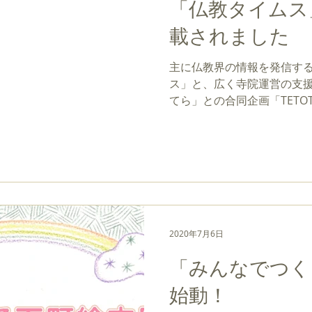
「仏教タイムス
載されました
主に仏教界の情報を発信す
ス」と、広く寺院運営の支
てら」との合同企画「TETO
ていただきました。見出し
し出し さまざまな交流生
な活動をしているのか...
2020年7月6日
「みんなでつく
始動！