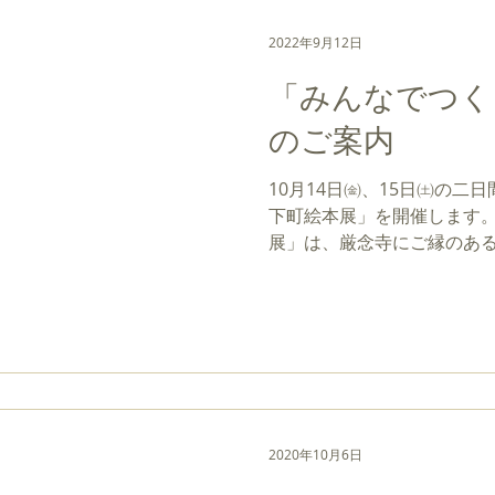
てら
あの寺プロジェクト
誰そ彼のことば
みんなでつくる
2022年9月12日
「みんなでつく
愚痴供養祭
仏教思考講座
のご案内
10月14日㈮、15日㈯の二
下町絵本展」を開催します。
展」は、厳念寺にご縁のあ
残っている絵本」と「いま大
冊をその理由と共に教えて頂
人）に達した...
2020年10月6日