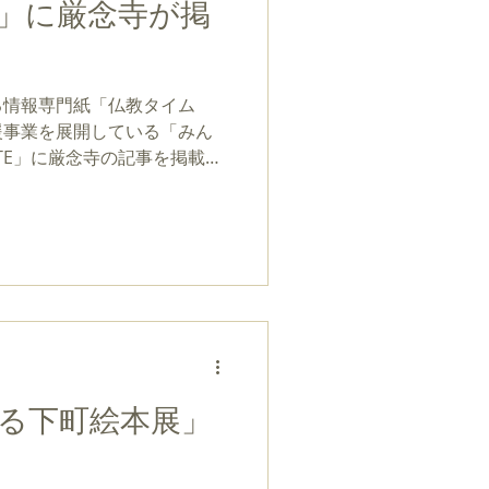
」に厳念寺が掲
る情報専門紙「仏教タイム
援事業を展開している「みん
TE」に厳念寺の記事を掲載し
は「お寺スペースを無償で貸
まれ寺院活性化」。どのよう
る下町絵本展」