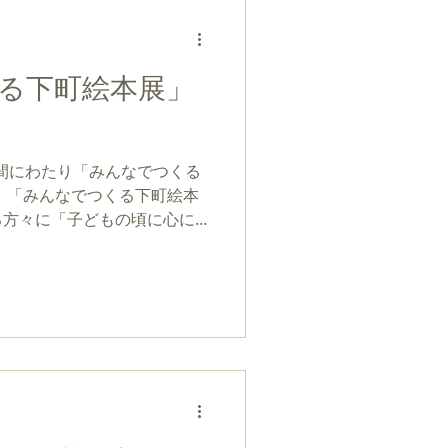
下町絵本展
る下町絵本展」
日間にわたり「みんなでつくる
 「みんなでつくる下町絵本
る方々に「子どもの頃に心に
切な人に届けたい絵本」の2
き、その数が100冊（５０