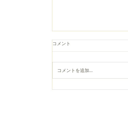
コメント
コメントを追加…
「みんなでつくる下町絵本
展」のご案内
厳念寺
〒111-00