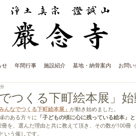
らせ
年間行事
施設紹介
墓地・納骨案内
お問い
1分
でつくる下町絵本展」始
みんなでつくる下町絵本展」
が動き始めました。
゙縁のある方々に
「子どもの頃に心に残っている絵本」と
2冊を、選んだ理由と共に教えて頂き、その数が100冊（
という催しです。