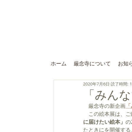
ホーム
厳念寺について
お知
2020年7月6日
読了時間: 
「みんな
　厳念寺の新企画
「
　この絵本展は、こ
に届けたい絵本」
の
たときにを開催する