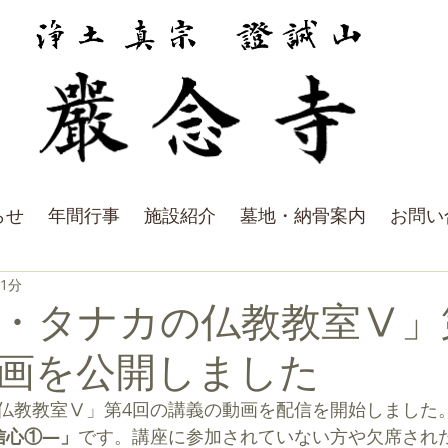
らせ
年間行事
施設紹介
墓地・納骨案内
お問い
 1分
・タナカの仏教教室Ⅴ」
画を公開しました
仏教教室Ⅴ」第4回の講義の動画を配信を開始しました
信心①―」
です。
講座に参加されていない方や欠席され