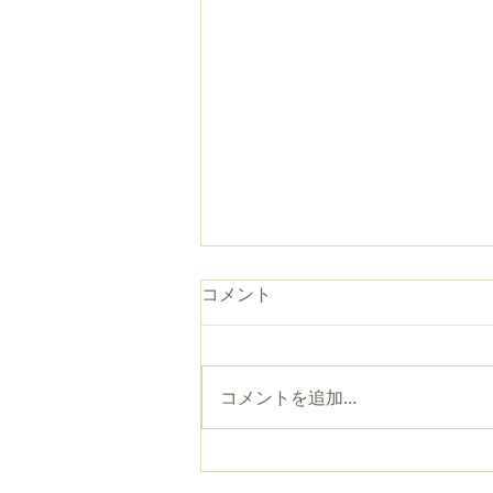
コメント
コメントを追加…
『ケネス・タナカの仏教教室
Ⅹ』第２回の講義動画を公開