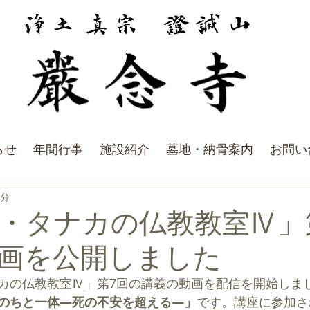
らせ
年間行事
施設紹介
墓地・納骨案内
お問い
1分
・タナカの仏教教室Ⅳ」
画を公開しました
カの仏教教室Ⅳ」第7回の講義の動画を配信を開始しま
のちと一体―死の不安を超える―」
です。
講座に参加さ