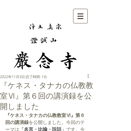
2022年11月3日
読了時間: 1分
『ケネス・タナカの仏教教
室Ⅵ』第６回の講演録を公
開しました
『ケネス・タナカの仏教教室Ⅵ』第６
回の講演録
を公開しました。今回のテ
ーマは
「
名言・比喩・説話
」
です。今