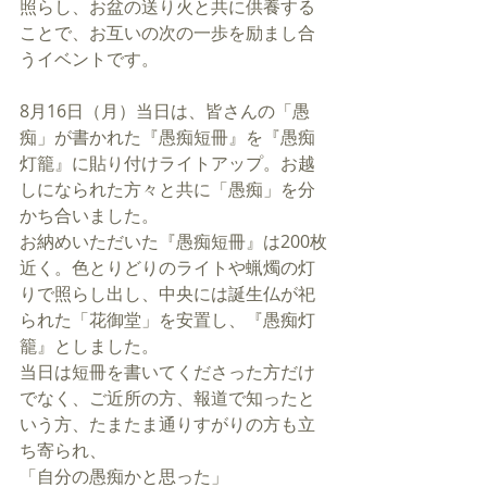
照らし、お盆の送り火と共に供養する
ことで、お互いの次の一歩を励まし合
うイベントです。
8月16日（月）当日は、皆さんの「愚
痴」が書かれた『愚痴短冊』を『愚痴
灯籠』に貼り付けライトアップ。お越
しになられた方々と共に「愚痴」を分
かち合いました。
お納めいただいた『愚痴短冊』は200枚
近く。色とりどりのライトや蝋燭の灯
りで照らし出し、中央には誕生仏が祀
られた「花御堂」を安置し、『愚痴灯
籠』としました。
当日は短冊を書いてくださった方だけ
でなく、ご近所の方、報道で知ったと
いう方、たまたま通りすがりの方も立
ち寄られ、
「自分の愚痴かと思った」