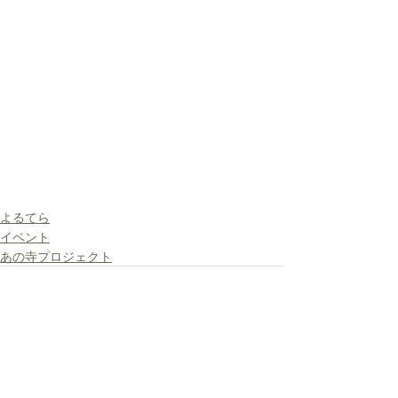
よるてら
イベント
あの寺プロジェクト
最新記事
すべて表示