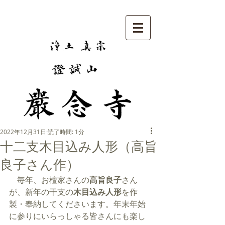
2022年12月31日
読了時間: 1分
十二支木目込み人形（高旨
良子さん作）
　毎年、お檀家さんの
高旨良子
さん
が、新年の干支の
木目込み人形
を作
製・奉納してくださいます。年末年始
に参りにいらっしゃる皆さんにも楽し