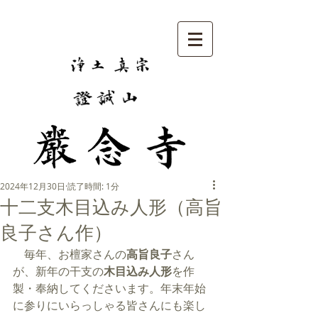
2024年12月30日
読了時間: 1分
十二支木目込み人形（高旨
良子さん作）
　毎年、お檀家さんの
高旨良子
さん
が、新年の干支の
木目込み人形
を作
製・奉納してくださいます。年末年始
に参りにいらっしゃる皆さんにも楽し