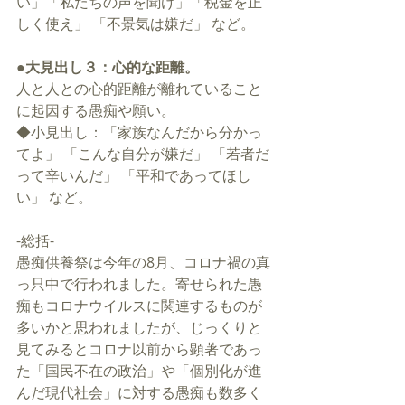
い」「私たちの声を聞け」「税金を正
しく使え」 「不景気は嫌だ」 など。
●大見出し３：心的な距離。
人と人との心的距離が離れていること
に起因する愚痴や願い。
◆小見出し：「家族なんだから分かっ
てよ」 「こんな自分が嫌だ」 「若者だ
って辛いんだ」 「平和であってほし
い」 など。
-総括-
愚痴供養祭は今年の8月、コロナ禍の真
っ只中で行われました。寄せられた愚
痴もコロナウイルスに関連するものが
多いかと思われましたが、じっくりと
見てみるとコロナ以前から顕著であっ
た「国民不在の政治」や「個別化が進
んだ現代社会」に対する愚痴も数多く