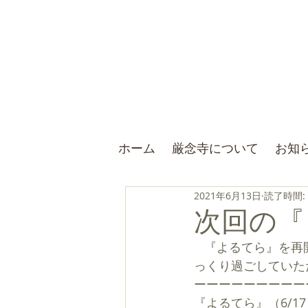
ホーム
厳念寺について
お知
2021年6月13日
読了時間:
次回の『
   『よるてら』を再開します！除菌、加湿、換気等々、感染症対策に配慮しつつ、皆様にゆ
っくり過ごしていた
ーーーーーーーーー
『よるてら』（6/17