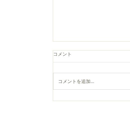
コメント
コメントを追加…
よるてら 【7/23】
厳念寺
〒111-00