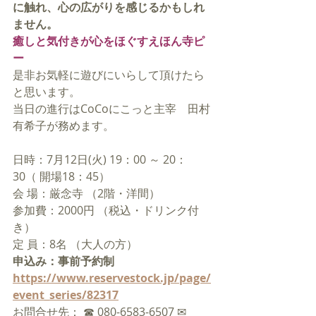
に触れ、心の広がりを感じるかもしれ
ません。
癒しと気付きが心をほぐすえほん寺ピ
ー
是非お気軽に遊びにいらして頂けたら
と思います。
当日の進行はCoCoにこっと主宰　田村
有希子が務めます。
日時：7月12日(火) 19：00 ～ 20：
30（ 開場18：45）
会 場：厳念寺 （2階・洋間） 
参加費：2000円 （税込・ドリンク付
き） 
定 員：8名 （大人の方） 
申込み：事前予約制 　
https://www.reservestock.jp/page/
event_series/82317
お問合せ先： ☎ 080-6583-6507 ✉ 