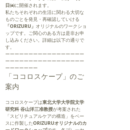
日㈮
に開催されます。
私たちそれぞれの生活に関わる大切な
ものごとを発見・再確認していける
「ORIZURU」
オリジナルのワークショ
ップです。ご関心のある方は是非お申
し込みください。詳細は以下の通りで
す。
ーーーーーーーーーーーーーーーーー
ーーーーーーーーーーーーーーーーー
ーーーーーーー
「ココロスケープ」のご
案内
ココロスケープは
東北大学大学院文学
研究科 谷山洋三准教授
が考案された
「スピリチュアルケアの構造」をベー
スに作製した
ORIZURUオリジナルのカ