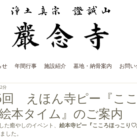
らせ
年間行事
施設紹介
墓地・納骨案内
お問い
 2分
16回 えほん寺ピー『こ
絵本タイム』のご案内
した癒やしのイベント、
絵本寺ピー『こころほっこり♡
ました。