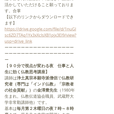
活かしていただけること願っておりま
す。合掌
【以下のリンクからダウンロードでき
ます】
https://drive.google.com/file/d/1nuGl
sc6ZD7TAq1Yx3xXcIsXB1pjx3El9/view?
usp=drive_link
ーーーーーーーーーーーーーーーーー
ーーーーーーーーーーーーーーーーー
ー
【
９０分で視点が変わる夜　仕事と人
生に効く仏教思考講座】
講師は
浄土真宗本願寺派僧侶
で
仏教研
究者（専門は「インド仏教」「宗教者
の社会貢献」）
の
金澤豊先生
（1980年
生まれ。仏教伝道協会職員、武蔵野大
学非常勤講師他）です。
基本は
毎月第２木曜日の夜７時～８時