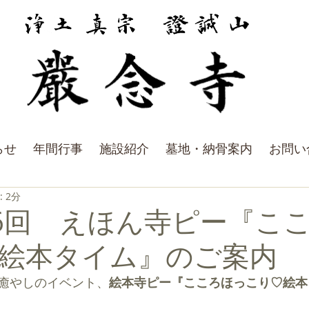
らせ
年間行事
施設紹介
墓地・納骨案内
お問い
 2分
36回 えほん寺ピー『こ
絵本タイム』のご案内
癒やしのイベント、
絵本寺ピー『こころほっこり♡絵本