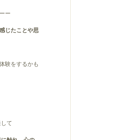
ーー
感じたことや思
体験をするかも
通して
観に触れ、心の