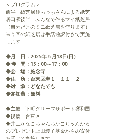
＜プログラム＞
前半：紙芝居師ちっちさんによる紙芝
居口演後半：みんなで作るマイ紙芝居
（自分だけのミニ紙芝居を作ります）
※今回の紙芝居は手話通訳付きで実施
します
◆月　日：2025年５月18日(日）
◆時　間：15：00～17：00
◆会　場：厳念寺
◆住　所：台東区寿１－１１－２
◆対　象：どなたでも
◆参加費：無料
◆主催：下町グリーフサポート響和国
◆後援：台東区
◆井上かなこちゃんちかこちゃんから
のプレゼント上田綾子基金からの寄付
を受けて実施します