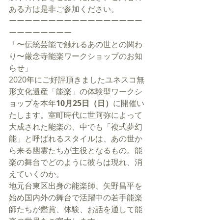
ある方は是非ご参加ください。
ーーーーーーーーーーーーーーーーー
ーーーーーーーー
「〜伝統芸能で触れるあの世との関わ
り〜厳念寺能楽ワークショップのお知
らせ」
2020年にご好評頂きましたユネスコ無
形文化遺産「能楽」の体験型ワークシ
ョップを本年
10月25日（日）
に開催い
たします。室町時代に世阿弥によって
大成された能楽の、中でも「複式夢幻
能」と呼ばれるスタイルは、あの世か
ら来る幽霊たちが主役となるもの。能
楽の舞台でどのように彼らは現れ、消
えていくのか。
地元台東区出身の能楽師、矢野昌平を
始め国内外の舞台で活躍中の若手能楽
師たちが鑑賞、体験、お話を通して能