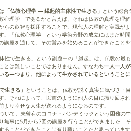
ズは
「仏教心理学 ― 縁起的主体性で生きる」
という総合
教心理学」であるかと言えば、それは仏教の真理を理解
からの叡智を採用することで、現代人の理解と実践がよ
す。「仏教心理学」という学術分野の成立にはまだ時間
の講座を通して、その営みを始めることができたことを
ことは難しいことではありません。すなわち
一人一人が
いる―つまり、他によって生かされているということに
で生きる」
ということは、仏教が説く真実に気づき・目
す。それによって、以前のように他人の目に振り回され
前より幸せな人生が送れるようになるのです。
り無事に5月から7回の講座を行うことができました。
することができたことは有り難いことだと思っています