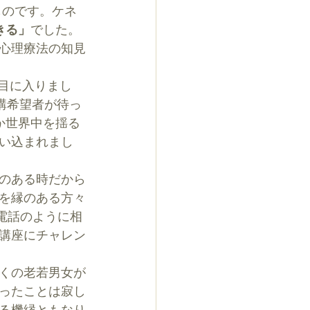
ものです。ケネ
きる」
でした。
心理療法の知見
期目に入りまし
講希望者が待っ
か世界中を揺る
い込まれまし
のある時だから
を縁のある方々
電話のように相
講座にチャレン
くの老若男女が
ったことは寂し
る機縁ともなり