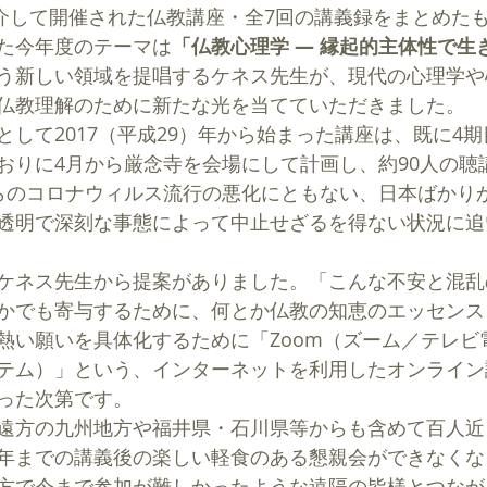
を介して開催された仏教講座・全7回の講義録をまとめた
た今年度のテーマは
「仏教心理学 ― 縁起的主体性で生
う新しい領域を提唱するケネス先生が、現代の心理学や
仏教理解のために新たな光を当てていただきました。
として2017（平成29）年から始まった講座は、既に4
おりに4月から厳念寺を会場にして計画し、約90人の聴
らのコロナウィルス流行の悪化にともない、日本ばかり
透明で深刻な事態によって中止せざるを得ない状況に追
ケネス先生から提案がありました。「こんな不安と混乱
かでも寄与するために、何とか仏教の知恵のエッセンス
熱い願いを具体化するために「Zoom（ズーム／テレビ
テム）」という、インターネットを利用したオンライン
った次第です。
遠方の九州地方や福井県・石川県等からも含めて百人近
年までの講義後の楽しい軽食のある懇親会ができなくな
方で今まで参加が難しかったような遠隔の皆様とつなが