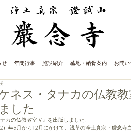
らせ
年間行事
施設紹介
墓地・納骨案内
お問い
4分
ケネス・タナカの仏教教
ました
タナカの仏教教室Ⅳ』を出版しました。
和2）年5月から12月にかけて、浅草の浄土真宗・厳念寺