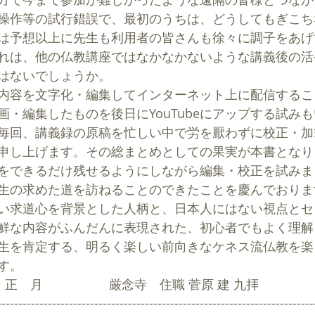
操作等の試行錯誤で、最初のうちは、どうしてもぎこち
は予想以上に先生も利用者の皆さんも徐々に調子をあげ
れは、他の仏教講座ではなかなかないような講義後の活
はないでしょうか。
内容を文字化・編集してインターネット上に配信するこ
画・編集したものを後日にYouTubeにアップする試み
毎回、講義録の原稿を忙しい中で労を厭わずに校正・加
申し上げます。その総まとめとしての果実が本書となり
をできるだけ残せるようにしながら編集・校正を試みま
生の求めた道を訪ねることのできたことを慶んでおりま
い求道心を背景とした人柄と、日本人にはない視点とセ
鮮な内容がふんだんに表現された、初心者でもよく理解
生を肯定する、明るく楽しい前向きなケネス流仏教を楽
す。
年　正　月　　        　厳念寺　住職 菅原 建 九拝
---------------------------------------------------------------------------