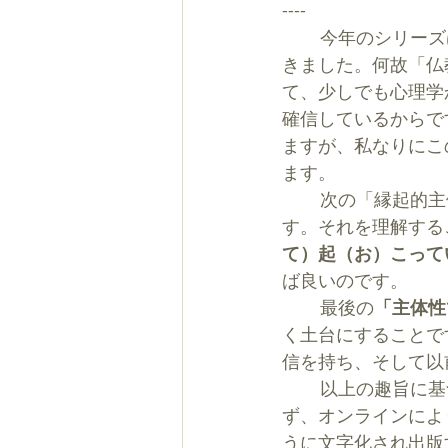
----
    　今年のシリー
きました。何故「仏
て、少しでも心理学
確信しているからで
ますが、私なりにこ
ます。
    　次の「縁起的主体性で生きる」という副題中の「縁起」は、仏教の最も基本な教えで
す。それを理解する
て）起（お）こって
ば良いのです。
    　最後の
「主体性
く土台にすることで
信を持ち、そして以
    　以上の趣旨に基づいて、未曾有のコロナ・パンデミックという困難の中で講座を中止せ
ず、オンラインによ
うに文字化され出版