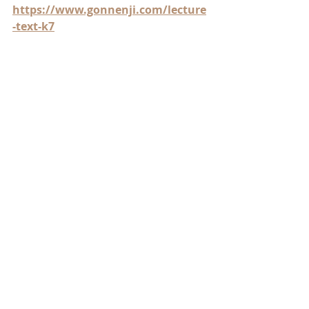
https://www.gonnenji.com/lecture
-text-k7