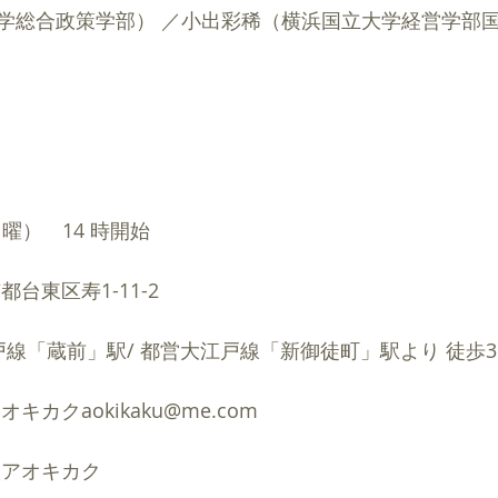
学総合政策学部） ／小出彩稀（横浜国立大学経営学部国
（日曜）　14 時開始
台東区寿1-11-2　
戸線「蔵前」駅/ 都営大江戸線「新御徒町」駅より 徒歩3
カクaokikaku@me.com
人アオキカク　