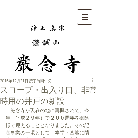
2016年12月31日
読了時間: 1分
スロープ・出入り口、非常
時用の井戸の新設
　厳念寺が現在の地に再興されて、今
年（平成２９年）で
２００周年
を御陰
様で迎えることとなりました。その記
念事業の一環として、本堂・墓地に隣