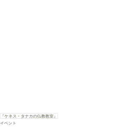
『ケネス・タナカの仏教教室』
イベント
厳念寺再興200周年記念事業