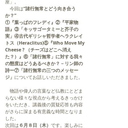
座」。
　今回は
”諸行無常とどう向き合う
か？”
①『葉っぱのフレディ』②『平家物
語』③「キッサゴータミーと芥子の
実」④古代ギリシャ哲学者ヘラクレイ
トス（Heraclitus)⑤『Who Move My 
Cheese ? （チーズはどこへ消え
た？）』⑥「諸行無常」に対する我々
の態度はどうあるべきか？－リン師の
詩ー⑦「諸行無常の三つのメッセー
ジ」
についてお話しいただきました。
　物語や偉人の言葉など仏教にとどま
らない様々な視点から考えるきっかけ
をいただき、講義後の質疑応答も内容
がさらに深まる有意義な時間となりま
した。
次回は
６月８日（木）
です。楽しみに