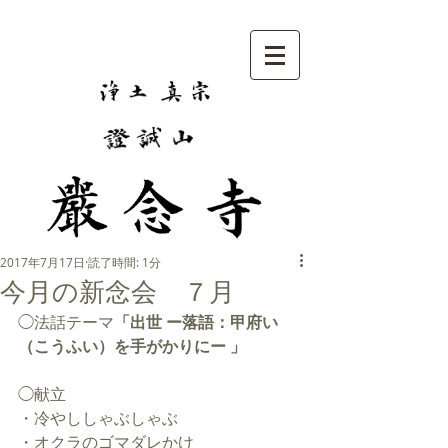
2017年7月17日
読了時間: 1分
今月の新念会 ７月
◯法話テーマ
「出世 ー落語：甲府い
（こうふい）を手がかりにー 」
◯献立
・冷やししゃぶしゃぶ
・オクラのゴマダレかけ