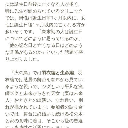
には誕生日前後に亡くなる人が多く、
特に先生が勤められているクリニック
では、男性は誕生日前1ヶ月以内に、女
性は誕生日後1ヶ月以内に亡くなる方が
多いそうです。「衆末期の人は誕生日
についてどのように思っているのか」
「他の記念日と亡くなる日はどのよう
な関係があるのか」といった話題で盛
り上がりました。
　『火の鳥』では
羽衣編と生命編
。羽
衣編では芝居の舞台を客席から見てい
るような視点で、ジグという平凡な漁
師ズクと未来からきた天女（実は未来
人）おときとの出遇い、すれ違い、別
れが描かれています。参加者の語り合
いでは、舞台に終始あり続ける松の木
と家の意味に着目。そこから愛の普遍
性・永遠性の話題になりました。