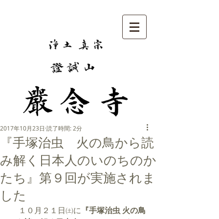
2017年10月23日
読了時間: 2分
『手塚治虫 火の鳥から読
み解く日本人のいのちのか
たち』第９回が実施されま
した
　 １０月２１日㈯に
『手塚治虫 火の鳥