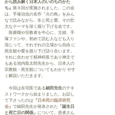
から読み解く日本人のいのちのかた
ち』
第９回が実施されました。この会
は、手塚治虫の名作『火の鳥』をみん
なで読みながら、生と死と愛、その壮
大なテーマを深く掘り下げる会です。
　医療職や宗教者を中心に、主婦、手
塚ファンや、初めて読む人なども入り
混じって、それぞれの立場から自由 に
死生観や愛を掘り下げ語り合います。 
それに合わせて精神科医であり神主で
もある池内龍太郎先生から、日本人の
宗教観・死生観についてもわかり やす
く解説いただきます。
　今回は在宅医である
細田先生
のテキ
ストワークから始まりました。お話し
て下さったのは
『日本死の臨床研究
会』
で細田先生が発表された
「誕生日
と死亡日の関係」
について。患者さん