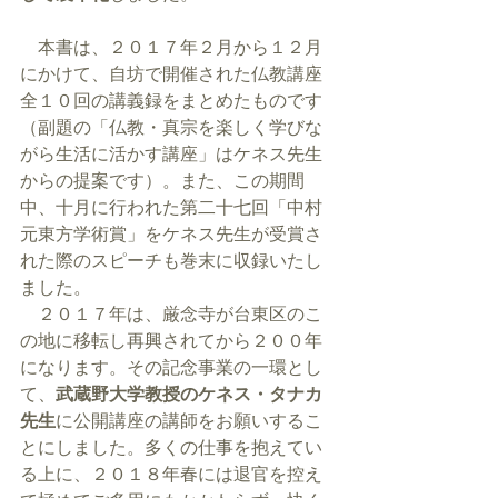
　本書は、２０１７年２月から１２月
にかけて、自坊で開催された仏教講座
全１０回の講義録をまとめたものです
（副題の「仏教・真宗を楽しく学びな
がら生活に活かす講座」はケネス先生
からの提案です）。また、この期間
中、十月に行われた第二十七回「中村
元東方学術賞」をケネス先生が受賞さ
れた際のスピーチも巻末に収録いたし
ました。
　２０１７年は、厳念寺が台東区のこ
の地に移転し再興されてから２００年
になります。その記念事業の一環とし
て、
武蔵野大学教授のケネス・タナカ
先生
に公開講座の講師をお願いするこ
とにしました。多くの仕事を抱えてい
る上に、２０１８年春には退官を控え