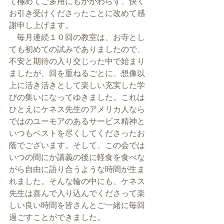
て極めてご多用にもかかわらず、快く
お引き受けくださったことに改めて感
謝申し上げます。
　毎月連続１０回の教室は、お寺とし
ても初めての試みでありましたので、
不安と期待の入り交じった中で始まり
ましたが、回を重ねるごとに、想像以
上に活き活きとして楽しい充実した学
びの集いになってゆきました。これは
ひとえにケネス先生のアメリカ人なら
ではのユーモアのあるサービス精神と
いつもベストを尽くしてくださったお
蔭でございます。そして、この会では
いつの間にか講義の後に軽食を食べな
がら自由に語り合うような時間が生ま
れました。そんな輪の中にも、ケネス
先生は喜んで入り込んでくださって楽
しい良い時間を皆さんとご一緒に毎回
過ごすことができました。