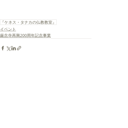
『ケネス・タナカの仏教教室』
イベント
厳念寺再興200周年記念事業
最新記事
すべて表示