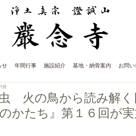
らせ
年間行事
施設紹介
墓地・納骨案内
お問い
 1分
虫 火の鳥から読み解く
のかたち』第１６回が実