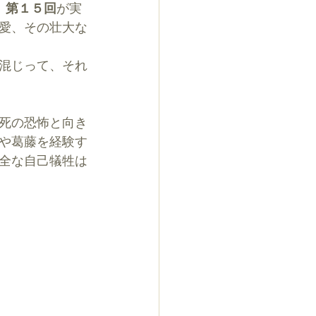
』第１５回
が実
愛、その壮大な
混じって、それ
死の恐怖と向き
や葛藤を経験す
全な自己犠牲は