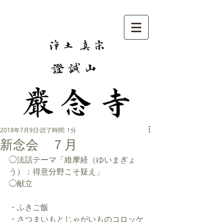
2018年7月9日
読了時間: 1分
新念会 ７月
◯法話テーマ「維摩経（ゆいまぎょ
う）：得意分野こそ疑え」
◯献立
・ふきご飯
・さつまいもとじゃがいものコロッケ