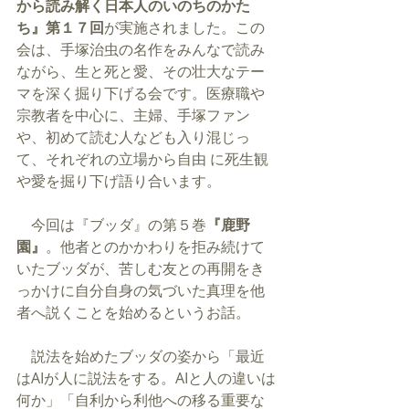
から読み解く日本人のいのちのかた
ち』第１７回
が実施されました。この
会は、手塚治虫の名作をみんなで読み
ながら、生と死と愛、その壮大なテー
マを深く掘り下げる会です。医療職や
宗教者を中心に、主婦、手塚ファン
や、初めて読む人なども入り混じっ
て、それぞれの立場から自由 に死生観
や愛を掘り下げ語り合います。
　今回は『ブッダ』の第５巻
『鹿野
園』
。他者とのかかわりを拒み続けて
いたブッダが、苦しむ友との再開をき
っかけに自分自身の気づいた真理を他
者へ説くことを始めるというお話。
　説法を始めたブッダの姿から「最近
はAIが人に説法をする。AIと人の違いは
何か」「自利から利他への移る重要な