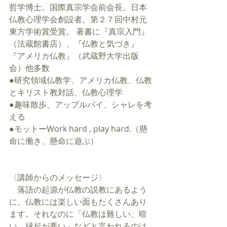
哲学博士。国際真宗学会前会長。日本
仏教心理学会創設者。第２７回中村元
東方学術賞受賞。 著書に『真宗入門』
（法蔵館書店）、『仏教と気づき』
『アメリカ仏教』（武蔵野大学出版
会）他多数
●研究領域仏教学、アメリカ仏教、仏教
とキリスト教対話、仏教心理学
●趣味散歩、アップルパイ、シャレを考
える
●モットーWork hard , play hard.（懸
命に働き、懸命に遊ぶ）
〈講師からのメッセージ〉
　落語の起源が仏教の説教にあるよう
に、仏教には楽しい面もたくさんあり
ます。それなのに「仏教は難しい、暗
い、縁起が悪い」などと言われるのは