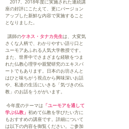
　2017、2018年度に実施された連続講
座の好評にこたえて、更にバージョン
アップした新鮮な内容で実施すること
となりました。
  講師の
ケネス・タナカ先生
は、大変気
さくな人柄で、わかりやすい語り口と
ユーモアあふれる人気大学教授です。
また、世界中でさまざまな経験をつま
れた仏教心理学や親鸞研究のエキスパ
ートでもあります。日本のお坊さんと
はひと味ちがう視点から興味深いお話
や、私達の生活にいきる「気づきの仏
教」のお話をうががいます。
 今年度のテーマは
「ユーモアを通して
学ぶ仏教」
初めて仏教を学びたい方に
もおすすめの講座です。詳細について
は以下の内容を御覧ください。ご参加