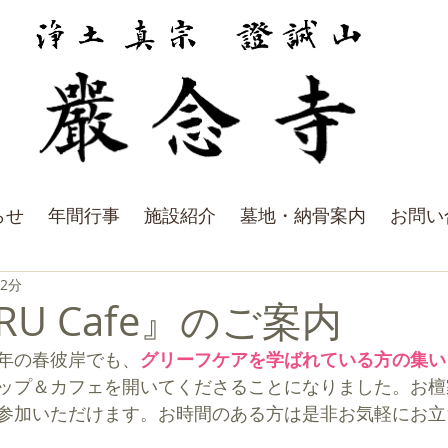
らせ
年間行事
施設紹介
墓地・納骨案内
お問い
 2分
URU Cafe』のご案内
年の春彼岸でも、
グリーフケアを学ばれている方の集い「
ップ＆カフェを開いてくださることになりました。お檀
参加いただけます。お時間のある方は是非お気軽にお立