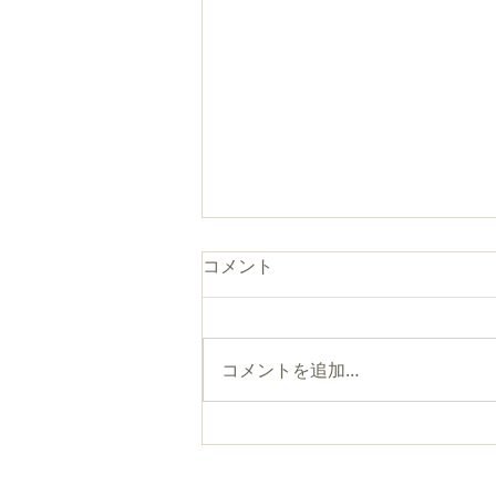
コメント
コメントを追加…
能楽ワークショップ『伝統を
さわってみませんか？~LET'S
TRY AND WEAR~』