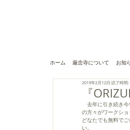
ホーム
厳念寺について
お知
2019年2月12日
読了時間:
『ORIZ
　去年に引き続き今
の方々がワークショ
どなたでも無料でご
い。