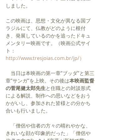
しました。
この映画は、思想・文化が異なる国ブ
ラジルにて、仏教がどのように根付
き、発展しているのかを追ったドキュ
メンタリー映画です。（映画公式サイ
ト：
http://www.tresjoias.com.br/jp/
）
　当日は本映画の第一章”ブッダ”と第三
章”サンガ”を上映。その後は
本映画監督
の菅尾健太郎先生
と住職との対談形式
による解説、制作への思いなどをおう
かがいし、参加された皆様との分かち
合いも行いました。
　「僧侶や信者の方々の晴れやかな、
きれいな顔が印象的だった」「僧侶や