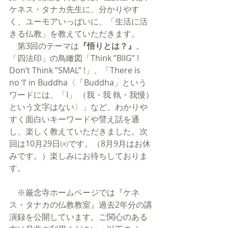
ケネス・タナカ先生に、分かりやす
く、ユーモアいっぱいに、「生活に活
きる仏教」を教えていただきます。
　第3回のテーマは
『悟りとは？』
。
「四法印」の鳥瞰図「Think ”BIIG” ! 
Don’t Think ”SMAL” !」、「There is 
no ‘I’ in Buddha〈「Buddha」という
ワードには、「I」 （我・我 執・我慢）
という文字はない〉」など、わかりや
すく面白いキーワードや譬え話を通
し、楽しく教えていただきました。次
回は10月29日㈫です。（8月9月はお休
みです。）楽しみにお待ちしておりま
す。
​　※厳念寺ホームページでは『ケネ
ス・タナカの仏教教室』過去2年分の講
演録を公開しています。ご関心のある