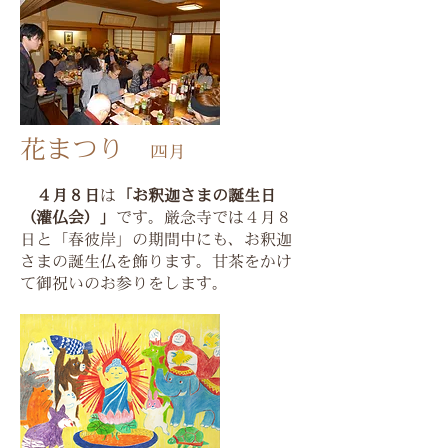
花まつり
四月
４月８日
は
「お釈迦さまの誕生日
（灌仏会）」
です。厳念寺では４月８
日と「春彼岸」の期間中にも、お釈迦
さまの誕生仏を飾ります。甘茶をかけ
て御祝いのお参りをします。