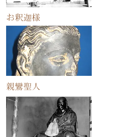
お釈迦様
親鸞聖人