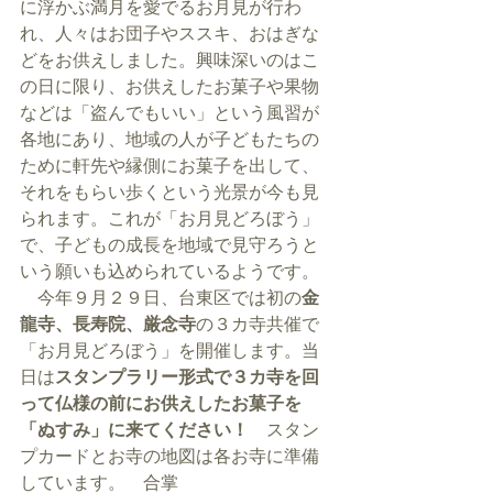
に浮かぶ満月を愛でるお月見が行わ
れ、人々はお団子やススキ、おはぎな
どをお供えしました。興味深いのはこ
の日に限り、お供えしたお菓子や果物
などは「盗んでもいい」という風習が
各地にあり、地域の人が子どもたちの
ために軒先や縁側にお菓子を出して、
それをもらい歩くという光景が今も見
られます。これが「お月見どろぼう」
で、子どもの成長を地域で見守ろうと
いう願いも込められているようです。
　今年９月２９日、台東区では初の
金
龍寺、長寿院、厳念寺
の３カ寺共催で
「お月見どろぼう」を開催します。当
日は
スタンプラリー形式で３カ寺を回
って仏様の前にお供えしたお菓子を
「ぬすみ」に来てください！
　スタン
プカードとお寺の地図は各お寺に準備
しています。　合掌