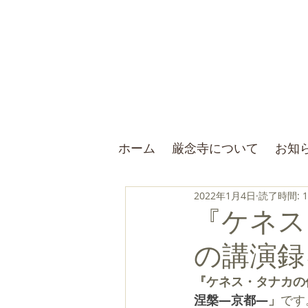
ホーム
厳念寺について
お知
2022年1月4日
読了時間: 
『ケネス
の講演録
『ケネス・タナカの
涅槃―京都―
」
です