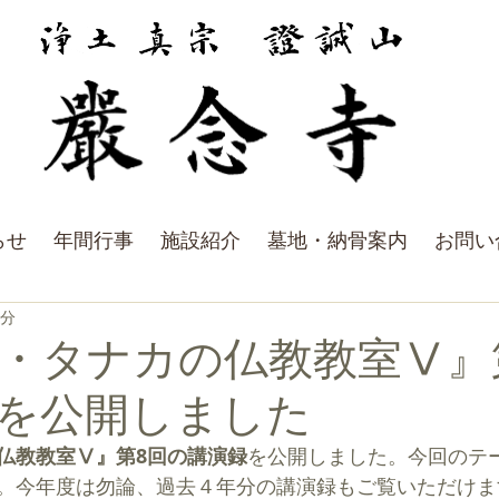
らせ
年間行事
施設紹介
墓地・納骨案内
お問い
1分
・タナカの仏教教室Ⅴ』
を公開しました
仏教教室Ⅴ』第8回の講演録
を公開しました。今回のテ
。今年度は勿論、過去４年分の講演録もご覧いただけま