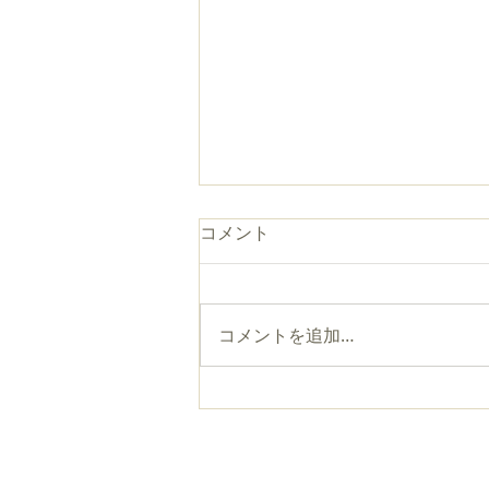
コメント
コメントを追加…
『ケネス・タナカの仏教教室
Ⅹ』第２回の講義動画を公開
しました
厳念寺
〒111-00