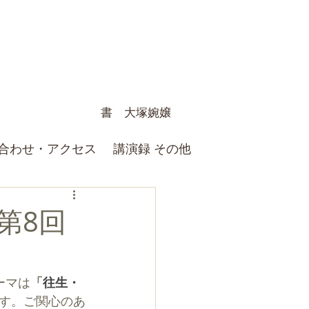
書 大塚婉嬢
合わせ・アクセス
講演録 その他
第8回
ーマは
「
往生・
す。ご関心のあ