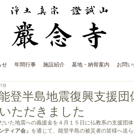
らせ
年間行事
施設紹介
墓地・納骨案内
お問い
 1分
能登半島地震復興支援団
いただきました
だいた地震への義援金を４月１５日に仏教系の支援団体
ンティア会」
を通じて、能登半島の被災者の皆様へ送ら