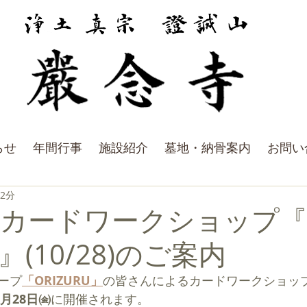
らせ
年間行事
施設紹介
墓地・納骨案内
お問い
 2分
 カードワークショップ
(10/28)のご案内
ープ
「ORIZURU」
の皆さんによるカードワークショッ
0月28日㈮
に開催されます。