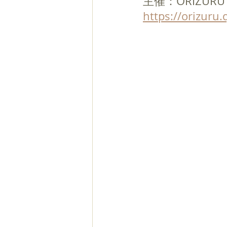
主催：ORIZURU
https://orizuru