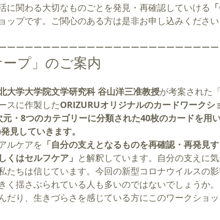
活に関わる大切なものごとを発見・再確認していける
「
ョップです。ご関心のある方は是非お申し込みください
ーーーーーーーーーーーーーーーーーーーーーーーーー
ケープ」のご案内
北大学大学院文学研究科 谷山洋三准教授
が考案された
ースに作製した
ORIZURUオリジナルのカードワークシ
次元・8つのカテゴリーに分類された40枚のカードを用
再)発見していきます。
アルケアを
「自分の支えとなるものを再確認・再発見す
しくはセルフケア」
と解釈しています。自分の支えに気
私たちは信じています。今回の新型コロナウイルスの影
きく揺さぶられている人も多いのではないでしょうか。
んだり、生きづらさを感じている方にこのワークショッ