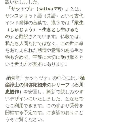
設いたしました。
「サットヴァ（sattva सत्त्）」
とは、
サンスクリット語（梵語）という古代
インド発祥の言葉で、漢字では
「衆生
（しゅじょう）－生きとし生けるも
の」
と翻訳されています。仏教では、
私たち人間だけではなく、この世に命
をあたえられた感情や意識のある生き
物も含めて、平等に大切に受け取ると
いう考え方が基本にあります。
 納骨堂「サットヴァ」の中心には、
極
楽浄土の阿弥陀如来のレリーフ（石川
恵観作）
を安置し、斬新で親しみやす
いデザインにいたしました。どなたで
もご利用できます。この春より受付を
開始する予定です。ご参詣のおりにど
うぞご覧ください。