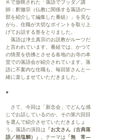
Ｋで放映された「落語でブッダ／講
師：釈徹宗（仏教に関係する落語の一
部を紹介して編集した番組）」を見な
がら、住職が大切なポイントを取り上
げてお話する形をとりました。
　落語は浄土真宗のお説教がルーツだ
と言われています。番組では、かつて
の情景を彷彿とさせる各地のお寺の本
堂での落語会が紹介されています。落
語に不案内な住職も、毎回皆さんと一
緒に楽しませていただきました。
●
　さて、今回は「新念会」でどんな感
じでお話しているのか。その第六回目
を選んで紹介させていただきましょ
う。落語の演目は
「お文さん（古典落
語／桂塩鯛）」
。テーマは
「無　常―