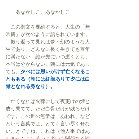
　　あなかしこ、あなかしこ
　この御文を要約すると、人生の「無
常観」が次のように語られています。
　振り返って見れば夢・幻のような人
生であり、どんなに長く生きても百年
に満たない。誰が先にいつ逝くとも、
本当は分からない。朝には元気であっ
ても、
夕べには思いがけず亡くなるこ
ともある（朝には紅顔ありて夕には白
骨となれる身なり）。
　亡くなれば火葬にして夜更けの煙と
成り果てて、ただ白骨だけが残るだけ
です。この世の無常は「あわれ」など
という言葉では、とても言い尽くせな
いことですね。これは（他人事ではあ
りませんよ）若い／老いも関係なく訪