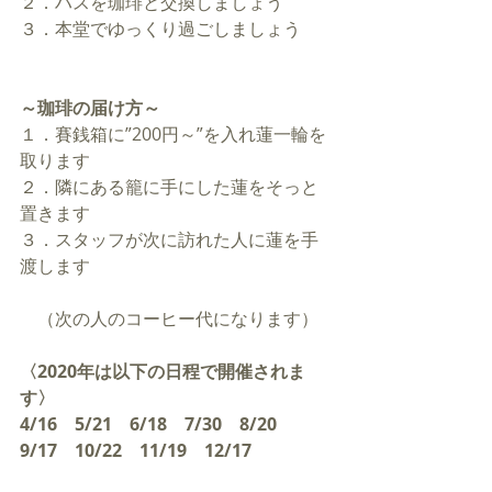
２．ハスを珈琲と交換しましょう
３．本堂でゆっくり過ごしましょう
～珈琲の届け方～
１．賽銭箱に”200円～”を入れ蓮一輪を
取ります
２．隣にある籠に手にした蓮をそっと
置きます
３．スタッフが次に訪れた人に蓮を手
渡します
　（次の人のコーヒー代になります）
〈2020年は以下の日程で開催されま
す〉
4/16　5/21　6/18　7/30　8/20　
9/17　10/22　11/19　12/17