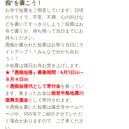
痴”を書こう！
お寺で短冊をご用意しています。日頃
のイライラ、不安、不満、心の叫びな
どを書いてすっきりしよう！短冊はお
寺で書くか、持ち帰って当日までにお
持ちください。
愚痴が書かれた短冊はお祭り当日にラ
イトアップ！！みんなで分かち合お
う！！
※短冊は後日お寺お焚き上げします。
★『愚痴短冊』募集期間：6月1日㈯～
８月４日㈰
※
愚痴短冊代として寄付金
を募ってい
ます。集まったお金は
能登半島地震の
復興支援金
として寄付されます。
※愚痴を書いた短冊は厳念寺ホームペ
ージや、SNS等でご紹介させていただ
く場合がありますので、ご了承くださ
い。