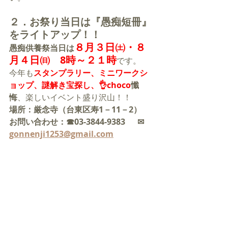
２．お祭り当日は『愚痴短冊』
をライトアップ！！
８月３日
㈯・
８
愚痴供養祭当日は
月４日
㈰　8時～２１時
です。
今年も
スタンプラリー、ミニワークシ
ョップ、謎解き宝探し、👌choco
懺
悔
、楽しいイベント盛り沢山！！
場所：厳念寺（台東区寿1－11－2）
お問い合わせ：☎03-3844-9383　  ✉ 
gonnenji1253@gmail.com