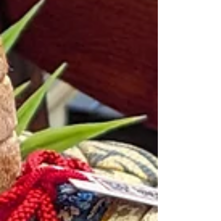
ドパントリーを通して様々な嬉しい出会いを
経験させていただきました。ご支援くださる
方々は国籍も様々で、パントリーを利用され
る方々も多国籍という現代を象徴するような
「垣根を超えてつながる活動」でもありまし
た。「排斥・排除」といった残念な言葉がメ
ジャーとなる現代において、「協調」や「支
え合い」の心が全面に出た活動として成熟
し、た