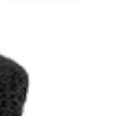
毎年、お檀家さんの 高旨良子 さんが、新年
の干支の 木目込み人形 を作製・奉納してく
ださいます。年末年始に参りにいらっしゃる
皆さんにも楽しみにしていただいています。
2026年の最新作は 午（うま） です。今回で
26体目 となりました！お参りにいらした際
は是非御覧ください。