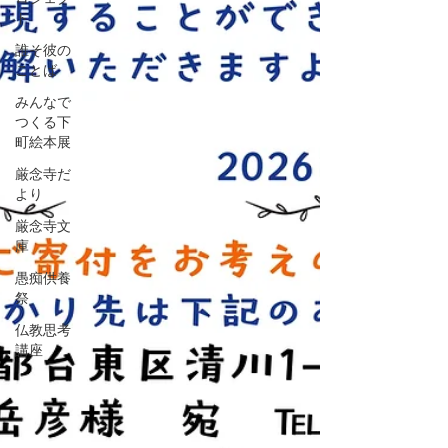
ト
誰そ彼の
ことば
みんなで
つくる下
町絵本展
厳念寺だ
より
厳念寺文
庫
愚痴供養
祭
仏教思考
講座