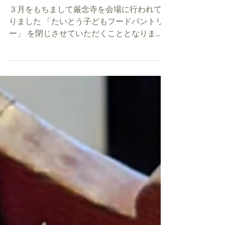
皆様へ
３月をもちまして厳念寺を会場に行われてお
りました 「たいとう子どもフードパントリ
ー」 を閉じさせていただくこととなりまし
た。 「子どもフードパントリー」はコロナ
禍とほぼ同時に、 「NPO法人台東区子育て
を支え合うネットワーク（通称：たいとこネ
ット）」 をお手伝いする形で始まりまし
た。厳念寺のお檀家様をはじめ、ご近所の
方々、ポスターやネットで知ってくださった
方々など、様々な方面から広くご支援を頂戴
致しました。お陰様で、毎月たくさんの食料
品や衛生用品、文房具などを多くのご家庭に
お渡しすることができました。皆様に励まし
ていただき、応援していただきましたお陰
で、ここまでなんとか続けることができたの
です。 厳念寺といたしましては、このフー