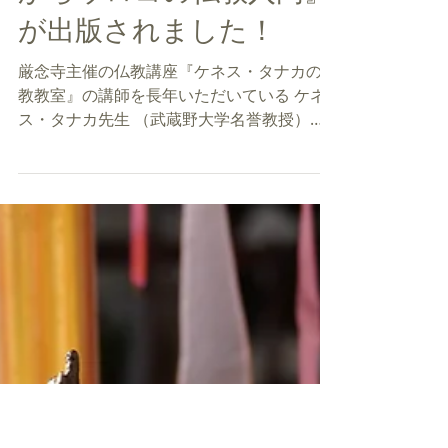
2025年6月2日
ケネス・タナカ先生『目
からウロコの仏教入門』
が出版されました！
厳念寺主催の仏教講座『ケネス・タナカの仏
教教室』の講師を長年いただいている ケネ
ス・タナカ先生 （武蔵野大学名誉教授）の
著書 『目からウロコの仏教入門』 が新たに
出版されました。 主にアメリカの若者向