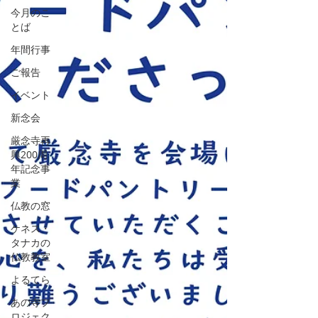
今月のこ
とば
年間行事
ご報告
イベント
新念会
厳念寺再
興200周
年記念事
業
仏教の窓
ケネス・
タナカの
仏教教室
よるてら
あの寺プ
ロジェク