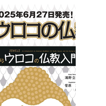
2025年度「愚痴大賞」決
定！！
今年の 「愚痴供養祭」の愚痴大賞 が参加者
投票により決定いたしました！！ 【参加者
投票第１位】 ままうるさい 多くの共感
（？）を生んだシンプルな一言が１位となり
ました。小さい子が書いてくれたのか、ひら
がなの「まま」がいい味をだしています。
来年も皆様とともに よりより気づき、癒や
しの時間にして参りいと思います。 年末年
始も愚痴短冊の奉納はうけつけております。
是非ひとつの節目としてお気軽に書きにお越
しください。お待ちしております！合掌
【愚痴供養祭とは？】
https://www.gonnenji.com/post/guchi-
kuyo-sai2025