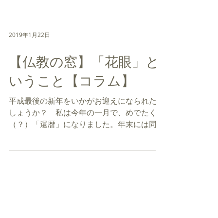
痴供養祭などのイベントのご案内、その他の
ご報告がございます。...
2019年1月22日
【仏教の窓】「花眼」と
いうこと【コラム】
平成最後の新年をいかがお迎えになられたで
しょうか？ 私は今年の一月で、めでたく
（？）「還暦」になりました。年末には同窓
会があったのですが「俺たちも還暦だな」な
どと言いながら、めでたいでもなく、今時は
高齢化社会になって、六十歳程度の年齢なん
か取り立てて問題になるわけでもなく、...