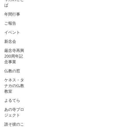
ば
年間行事
ご報告
イベント
新念会
厳念寺再興
200周年記
念事業
仏教の窓
ケネス・タ
ナカの仏教
教室
よるてら
あの寺プロ
ジェクト
誰そ彼のこ