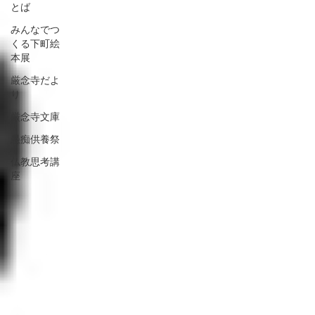
とば
みんなでつ
くる下町絵
本展
厳念寺だよ
り
厳念寺文庫
愚痴供養祭
仏教思考講
座