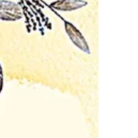
usp=drive_link ーーーーーーーーーーーーー
ーーーーーーーーーーーーーーーーーーーー
ーー 【９０分で視点が変わる夜 仕事と人
生に効く仏教思考講座】 講師は浄土真宗本
願寺派僧侶で仏教研究者（専門は「インド仏
教」「宗教者の社会貢献」）の金澤豊先生
（1980年生まれ。仏教伝道協会職員、武蔵
野大学非常勤講師他）です。 基本は毎月第
２木曜日の夜７時～８時半まで、厳念寺の本
堂で開催します。参加費は1000円。会社員
も学生さんも、シニアもミドルもどなたでも
日常のこりかたまった思考を、仏教的視点か
らストレッチしに来ませんか？何回目からで
もご参加ください。お待ちしております。
毎月第２木曜日の夜７時～８時半 （第1回：
４月９日（木）夜