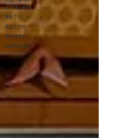
みんなでつく
る下町絵本展
厳念寺だより
厳念寺文庫
愚痴供養祭
仏教思考講座