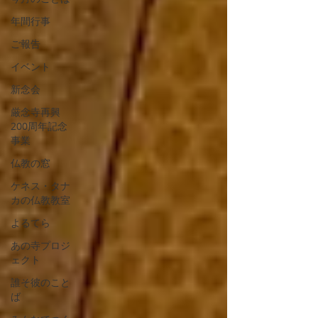
年間行事
ご報告
イベント
新念会
厳念寺再興
200周年記念
事業
仏教の窓
ケネス・タナ
カの仏教教室
よるてら
あの寺プロジ
ェクト
誰そ彼のこと
ば