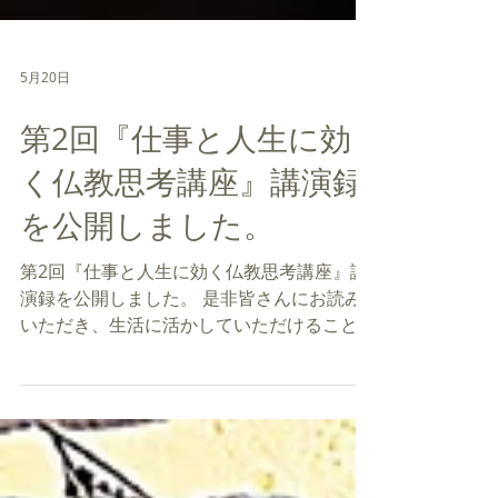
5月20日
第2回『仕事と人生に効
く仏教思考講座』講演録
を公開しました。
第2回『仕事と人生に効く仏教思考講座』講
演録を公開しました。 是非皆さんにお読み
いただき、生活に活かしていただけること願
っております。合掌 【以下のリンクからダ
ウンロードできます】
https://drive.google.com/file/d/1nuGlsc6Z
D7TAq1Yx3xXcIsXB1pjx3El9/view?