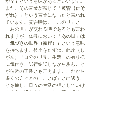
か？」
という意味があるといいます。
また、その言葉が転じて
「黄昏（たそ
がれ）」
という言葉になったと言われ
ています。黄昏時は、「この世」と
「あの世」が交わる時であるとも言わ
れますが、仏教において
「あの世」は
「気づきの世界（彼岸）」
という意味
を持ちます。彼岸をたずね、此岸（し
がん）「自分の世界、生活」の有り様
に気付き、試行錯誤しながら歩むこと
が仏教の実践とも言えます。これから
多くの方々との「ことば」と出遇うこ
とを通し、日々の生活の糧としていけ
るよう、皆さんとご一緒に耳を傾けて
参りたいと思います。
コラム一覧：
https://www.gonnenji.com/tasokare