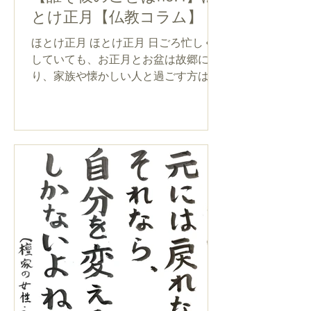
とけ正月【仏教コラム】
ほとけ正月 ほとけ正月 日ごろ忙しく
していても、お正月とお盆は故郷に帰
り、家族や懐かしい人と過ごす方は多
いでしょう。昔も「藪入り」といって
年二回、一月十六日と七月十六日の前
後だけは、よそで働く奉公人も雇い主
から休みをもらい、帰省したものでし
た。...