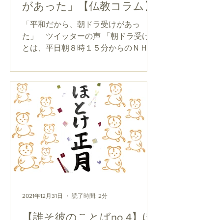
があった」【仏教コラム】
「平和だから、朝ドラ受けがあっ
た」 ツイッターの声 「朝ドラ受け」
とは、平日朝８時１５分からのＮＨＫ
番組『あさイチ』の出演者が、直前の
同局の朝のドラマ（朝ドラ）『連続テ
レビ小説』について番組冒頭でコメン
トを行うことです。その日の主人公の
ふるまいや台詞、ストーリーに直後の
放送...
2021年12月31日
読了時間: 2分
【誰そ彼のことばno.4】ほ