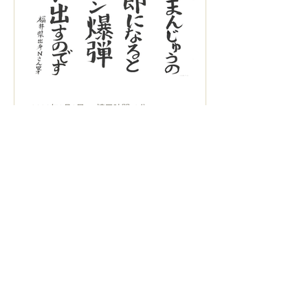
2020年8月2日
読了時間: 3分
誰そ彼のことば：2
水仙まんじゅうの季節になると パン
プキン爆弾を思い出すのです 福井県出
身・Ｎさん（70代） 【八月に想う】
水仙まんじゅう（地域によっては、葛
まんじゅう、水まんじゅうとも）は、
半透明の葛にこし餡が包まれた夏の涼
菓。口にふくむと、ひんやりなめらか
な葛と、ほんのりした甘さの餡が...